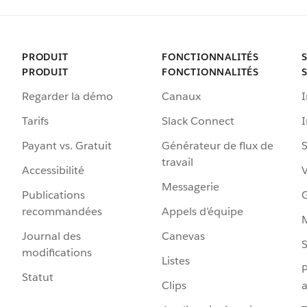
PRODUIT
FONCTIONNALITÉS
PRODUIT
FONCTIONNALITÉS
Regarder la démo
Canaux
I
Tarifs
Slack Connect
Payant vs. Gratuit
Générateur de flux de
S
travail
Accessibilité
Messagerie
Publications
G
recommandées
Appels d’équipe
Journal des
Canevas
S
modifications
Listes
P
Statut
Clips
a