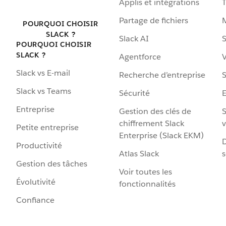
Applis et intégrations
Partage de fichiers
POURQUOI CHOISIR
SLACK ?
Slack AI
S
POURQUOI CHOISIR
SLACK ?
Agentforce
V
Slack vs E-mail
Recherche d’entreprise
S
Slack vs Teams
Sécurité
Entreprise
Gestion des clés de
S
chiffrement Slack
v
Petite entreprise
Enterprise (Slack EKM)
D
Productivité
Atlas Slack
s
Gestion des tâches
Voir toutes les
Évolutivité
fonctionnalités
Confiance