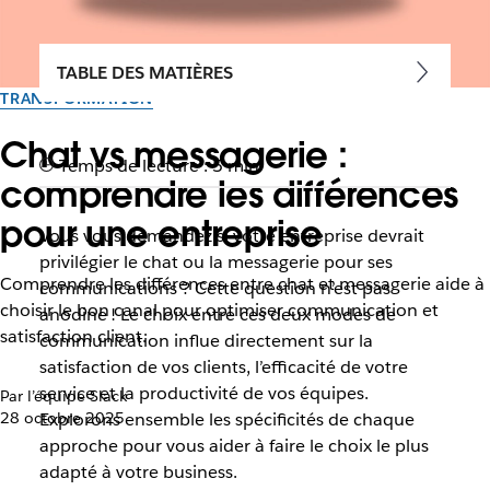
TABLE DES MATIÈRES
TRANSFORMATION
Chat vs messagerie :
Temps de lecture : 5 min
comprendre les différences
pour une entreprise
Vous vous demandez si votre entreprise devrait
privilégier le chat ou la messagerie pour ses
Comprendre les différences entre chat et messagerie aide à
communications ? Cette question n’est pas
choisir le bon canal pour optimiser communication et
anodine ! Le choix entre ces deux modes de
satisfaction client.
communication influe directement sur la
satisfaction de vos clients, l’efficacité de votre
service et la productivité de vos équipes.
Par l’équipe Slack
28 octobre 2025
Explorons ensemble les spécificités de chaque
approche pour vous aider à faire le choix le plus
adapté à votre business.