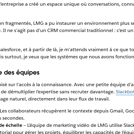
 l’entreprise a créé un espace unique où conversations, conna
 fragmentés, LMG a pu instaurer un environnement plus séc
te. Il ne s’agit pas d’un CRM commercial traditionnel : c’e
sforce, et à partir de là, je m’attends vraiment à ce que tou
is surtout, je veux que les systèmes que nous avons fonctio
e des équipes
misé sur l’accès à la connaissance. Avec une petite équipe
de démultiplier l’expertise sans recruter davantage.
Slackbo
ge naturel, directement dans leur flux de travail.
Les collaborateurs récupèrent le contexte depuis Gmail, Goo
s secondes.
de échelle
— L’équipe de marketing vidéo de LMG utilise Slac
orial pour gérer les projets, équilibrer les capacités de l’éq