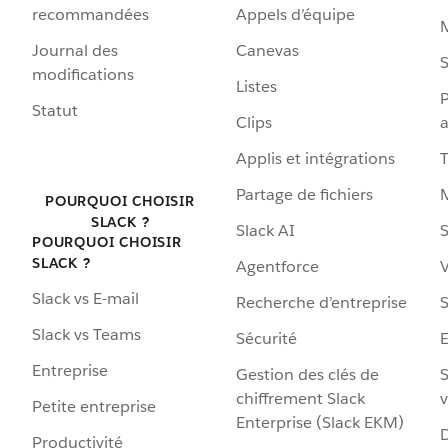
recommandées
Appels d’équipe
Journal des
Canevas
S
modifications
Listes
P
Statut
Clips
a
Applis et intégrations
Partage de fichiers
POURQUOI CHOISIR
SLACK ?
Slack AI
S
POURQUOI CHOISIR
SLACK ?
Agentforce
V
Slack vs E-mail
Recherche d’entreprise
S
Slack vs Teams
Sécurité
Entreprise
Gestion des clés de
S
chiffrement Slack
v
Petite entreprise
Enterprise (Slack EKM)
D
Productivité