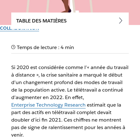
TABLE DES MATIÈRES
COLLABORATION
Travail à distance : bonnes
Temps de lecture : 4 min
pratiques pour booster la
productivité
Si 2020 est considérée comme l’« année du travail
à distance », la crise sanitaire a marqué le début
La présence de Slack dans votre ensemble d’outils de
d’un changement profond des modes de travail
télétravail vous permet de travailler plus efficacement.
de la population active. Le télétravail a continué
d’augmenter en 2022. En effet,
Enterprise Technology Research
estimait que la
Par l’équipe Slack
30 septembre 2025
part des actifs en télétravail complet devait
doubler d’ici fin 2021. Ces chiffres ne montrent
pas de signe de ralentissement pour les années à
venir.