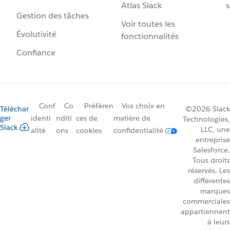
Atlas Slack
s
Gestion des tâches
Voir toutes les
Évolutivité
fonctionnalités
Confiance
Conf
Co
Préféren
Vos choix en
Téléchar
©2026 Slack
ger
identi
nditi
ces de
matière de
Technologies,
Slack
LLC, une
alité
ons
cookies
confidentialité
entreprise
Salesforce.
Tous droits
réservés. Les
différentes
marques
commerciales
appartiennent
à leurs