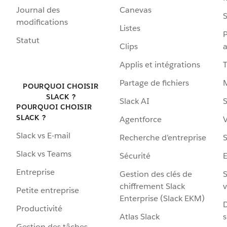
Journal des
Canevas
S
modifications
Listes
P
Statut
Clips
a
Applis et intégrations
Partage de fichiers
POURQUOI CHOISIR
SLACK ?
Slack AI
S
POURQUOI CHOISIR
SLACK ?
Agentforce
V
Slack vs E-mail
Recherche d’entreprise
S
Slack vs Teams
Sécurité
Entreprise
Gestion des clés de
S
chiffrement Slack
v
Petite entreprise
Enterprise (Slack EKM)
D
Productivité
Atlas Slack
s
Gestion des tâches