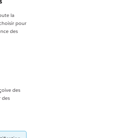
s
oute la
 choisir pour
ence des
eçoive des
r des