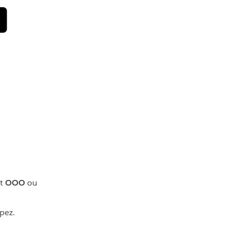
nt
OOO
ou
ipez.