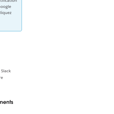
tification
Google
cliquez
 Slack
re
ements