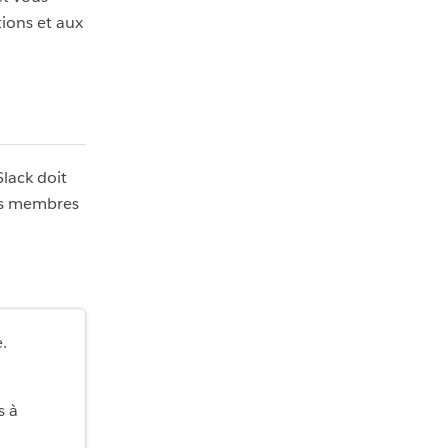
ions et aux
lack doit
les membres
.
s à