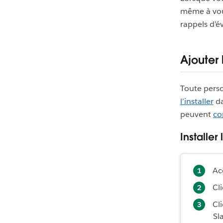
même à vous
rappels d’
Ajouter
Toute perso
l’installer
da
peuvent
co
Installe
Ac
Cl
Cl
Sl