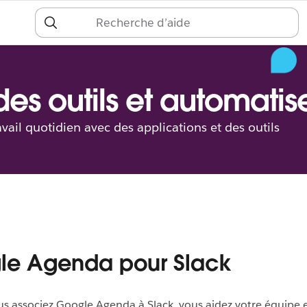
S
c
es outils et automatise
vail quotidien avec des applications et des outils
le Agenda pour Slack
s associez Google Agenda à Slack, vous aidez votre équipe e