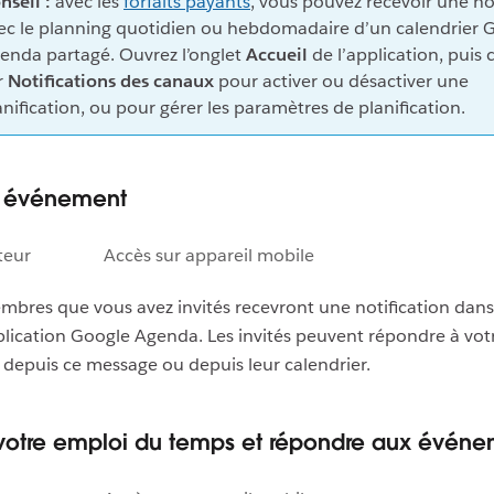
nseil :
avec les
forfaits payants
, vous pouvez recevoir une no
ec le planning quotidien ou hebdomadaire d’un calendrier 
enda partagé. Ouvrez l’onglet
Accueil
de l’application, puis 
r
Notifications des canaux
pour activer ou désactiver une
anification, ou pour gérer les paramètres de planification.
n événement
teur
Accès sur appareil mobile
mbres que vous avez invités recevront une notification dans
plication Google Agenda. Les invités peuvent répondre à vot
epuis ce message ou depuis leur calendrier.
 votre emploi du temps et répondre aux évén