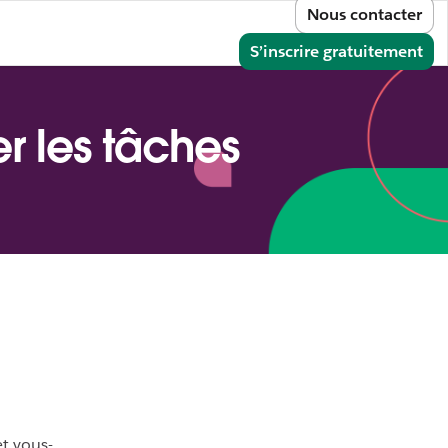
Nous contacter
e
onnecter
S’inscrire gratuitement
r les tâches
t vous-