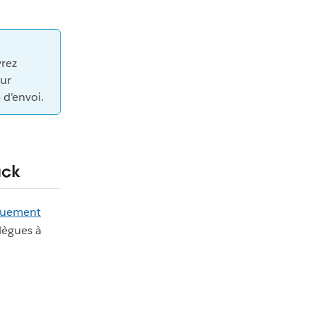
vrez
ur
 d’envoi.
ack
iquement
llègues à