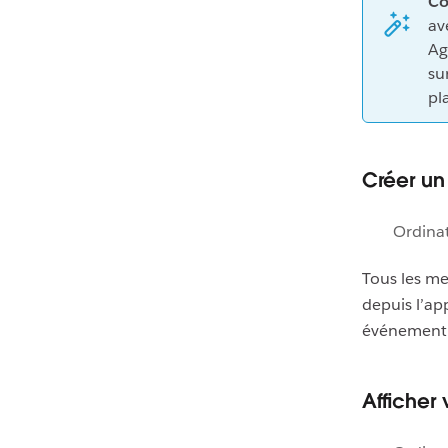
Co
av
Ag
su
pl
Créer u
Ordina
Tous les me
depuis l’ap
événement d
Afficher