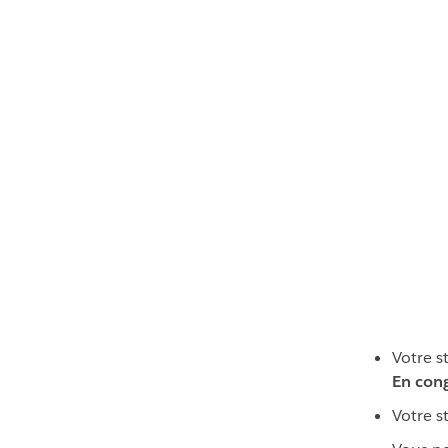
Votre s
En con
Votre s