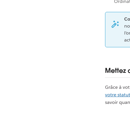
Ordina
Co
no
l’
ac
Mettez 
Grâce à vot
votre statut
savoir quan