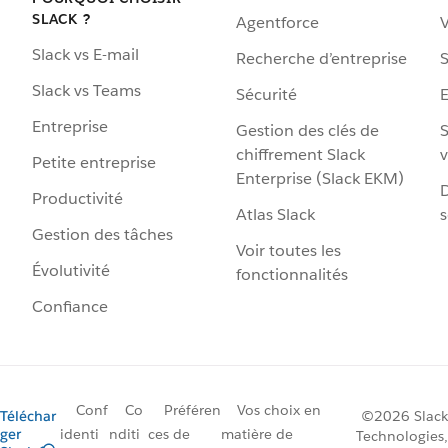
SLACK ?
Agentforce
V
Slack vs E-mail
Recherche d’entreprise
S
Slack vs Teams
Sécurité
Entreprise
Gestion des clés de
S
chiffrement Slack
v
Petite entreprise
Enterprise (Slack EKM)
D
Productivité
Atlas Slack
s
Gestion des tâches
Voir toutes les
Évolutivité
fonctionnalités
Confiance
Conf
Co
Préféren
Vos choix en
Téléchar
©2026 Slack
ger
identi
nditi
ces de
matière de
Technologies,