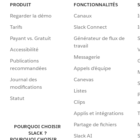
PRODUIT
FONCTIONNALITÉS
Regarder la démo
Canaux
I
Tarifs
Slack Connect
Payant vs. Gratuit
Générateur de flux de
S
travail
Accessibilité
Messagerie
Publications
G
recommandées
Appels d’équipe
Journal des
Canevas
S
modifications
Listes
P
Statut
Clips
a
Applis et intégrations
Partage de fichiers
POURQUOI CHOISIR
SLACK ?
Slack AI
S
POURQUOI CHOISIR