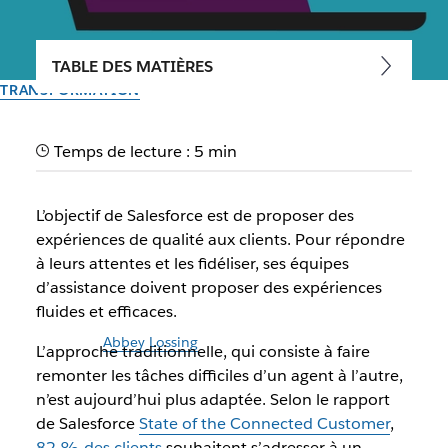
TABLE DES MATIÈRES
TRANSFORMATION
Découvrez le secret de la
Temps de lecture : 5 min
réussite client de Salesforce
L’objectif de Salesforce est de proposer des
Slack permet aux agents d’assistance d’accélérer la
expériences de qualité aux clients. Pour répondre
collaboration et le partage des connaissances
à leurs attentes et les fidéliser, ses équipes
d’assistance doivent proposer des expériences
Par l’équipe Slack
fluides et efficaces.
26 octobre 2023
Illustration par
Abbey Lossing
L’approche traditionnelle, qui consiste à faire
remonter les tâches difficiles d’un agent à l’autre,
n’est aujourd’hui plus adaptée. Selon le rapport
de Salesforce
State of the Connected Customer
,
82 % des clients
souhaitent s’adresser à un