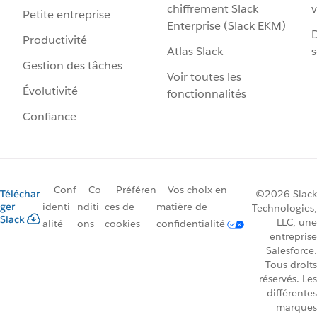
chiffrement Slack
v
Petite entreprise
Enterprise (Slack EKM)
D
Productivité
Atlas Slack
s
Gestion des tâches
Voir toutes les
Évolutivité
fonctionnalités
Confiance
Conf
Co
Préféren
Vos choix en
Téléchar
©2026 Slack
ger
identi
nditi
ces de
matière de
Technologies,
Slack
LLC, une
alité
ons
cookies
confidentialité
entreprise
Salesforce.
Tous droits
réservés. Les
différentes
marques