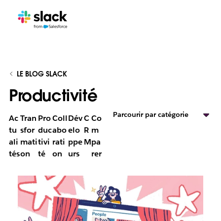
LE BLOG SLACK
Productivité
Parcourir par catégorie
Ac
Tran
Pro
Coll
Dév
C
Co
tu
sfor
duc
abo
elo
R
m
ali
mati
tivi
rati
ppe
M
pa
tés
on
té
on
urs
rer