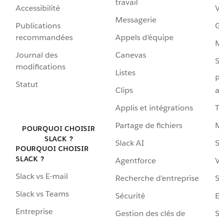
travail
Accessibilité
Messagerie
Publications
G
recommandées
Appels d’équipe
Journal des
Canevas
S
modifications
Listes
P
Statut
Clips
a
Applis et intégrations
Partage de fichiers
POURQUOI CHOISIR
SLACK ?
Slack AI
S
POURQUOI CHOISIR
SLACK ?
Agentforce
V
Slack vs E-mail
Recherche d’entreprise
S
Slack vs Teams
Sécurité
Entreprise
Gestion des clés de
S