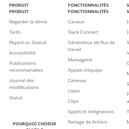
PRODUIT
FONCTIONNALITÉS
PRODUIT
FONCTIONNALITÉS
Regarder la démo
Canaux
I
Tarifs
Slack Connect
Payant vs. Gratuit
Générateur de flux de
S
travail
Accessibilité
Messagerie
Publications
G
recommandées
Appels d’équipe
Journal des
Canevas
S
modifications
Listes
P
Statut
Clips
a
Applis et intégrations
Partage de fichiers
POURQUOI CHOISIR