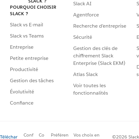
SLACK ?
Slack AI
S
POURQUOI CHOISIR
SLACK ?
Agentforce
V
Slack vs E-mail
Recherche d’entreprise
S
Slack vs Teams
Sécurité
Entreprise
Gestion des clés de
S
chiffrement Slack
v
Petite entreprise
Enterprise (Slack EKM)
D
Productivité
Atlas Slack
s
Gestion des tâches
Voir toutes les
Évolutivité
fonctionnalités
Confiance
Conf
Co
Préféren
Vos choix en
Téléchar
©2026 Slack