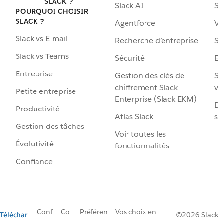
SLACK ?
Slack AI
S
POURQUOI CHOISIR
SLACK ?
Agentforce
V
Slack vs E-mail
Recherche d’entreprise
S
Slack vs Teams
Sécurité
Entreprise
Gestion des clés de
S
chiffrement Slack
v
Petite entreprise
Enterprise (Slack EKM)
D
Productivité
Atlas Slack
s
Gestion des tâches
Voir toutes les
Évolutivité
fonctionnalités
Confiance
Conf
Co
Préféren
Vos choix en
Téléchar
©2026 Slack