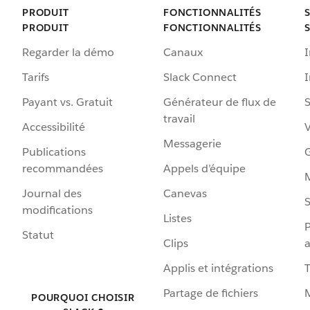
PRODUIT
FONCTIONNALITÉS
PRODUIT
FONCTIONNALITÉS
Regarder la démo
Canaux
I
Tarifs
Slack Connect
Payant vs. Gratuit
Générateur de flux de
S
travail
Accessibilité
Messagerie
Publications
G
recommandées
Appels d’équipe
Journal des
Canevas
S
modifications
Listes
P
Statut
Clips
a
Applis et intégrations
Partage de fichiers
POURQUOI CHOISIR