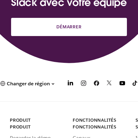
Slack avec votre équipe
DÉMARRER
Changer de région
PRODUIT
FONCTIONNALITÉS
PRODUIT
FONCTIONNALITÉS
Regarder la démo
Canaux
I