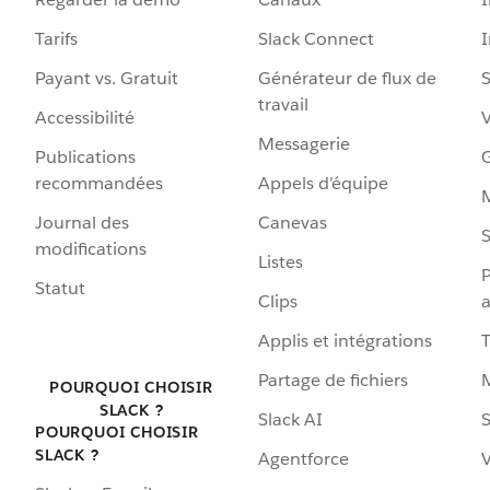
Tarifs
Slack Connect
Payant vs. Gratuit
Générateur de flux de
S
travail
Accessibilité
Messagerie
Publications
G
recommandées
Appels d’équipe
Journal des
Canevas
S
modifications
Listes
P
Statut
Clips
a
Applis et intégrations
Partage de fichiers
POURQUOI CHOISIR
SLACK ?
Slack AI
S
POURQUOI CHOISIR
SLACK ?
Agentforce
V