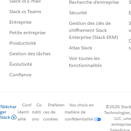
Slack vs E-mail
Recherche d’entreprise
S
Slack vs Teams
Sécurité
Entreprise
Gestion des clés de
S
chiffrement Slack
v
Petite entreprise
Enterprise (Slack EKM)
D
Productivité
Atlas Slack
s
Gestion des tâches
Voir toutes les
Évolutivité
fonctionnalités
Confiance
Conf
Co
Préféren
Vos choix en
Téléchar
©2026 Slack
ger
identi
nditi
ces de
matière de
Technologies,
Slack
LLC, une
alité
ons
cookies
confidentialité
entreprise
Salesforce.