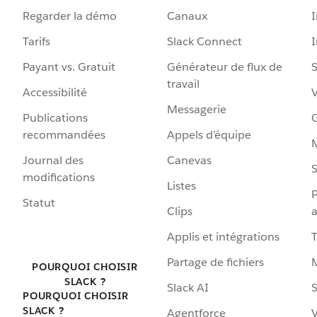
Regarder la démo
Canaux
I
Tarifs
Slack Connect
Payant vs. Gratuit
Générateur de flux de
S
travail
Accessibilité
Messagerie
Publications
G
recommandées
Appels d’équipe
Journal des
Canevas
S
modifications
Listes
P
Statut
Clips
a
Applis et intégrations
Partage de fichiers
POURQUOI CHOISIR
SLACK ?
Slack AI
S
POURQUOI CHOISIR
SLACK ?
Agentforce
V