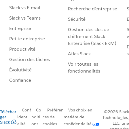
Slack vs E-mail
Recherche d’entreprise
S
Slack vs Teams
Sécurité
Entreprise
Gestion des clés de
S
chiffrement Slack
v
Petite entreprise
Enterprise (Slack EKM)
D
Productivité
Atlas Slack
s
Gestion des tâches
Voir toutes les
Évolutivité
fonctionnalités
Confiance
Conf
Co
Préféren
Vos choix en
Téléchar
©2026 Slack
ger
identi
nditi
ces de
matière de
Technologies,
Slack
LLC, une
alité
ons
cookies
confidentialité