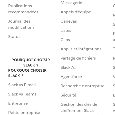
Messagerie
Publications
G
recommandées
Appels d’équipe
Journal des
Canevas
S
modifications
Listes
P
Statut
Clips
a
Applis et intégrations
Partage de fichiers
POURQUOI CHOISIR
SLACK ?
Slack AI
S
POURQUOI CHOISIR
SLACK ?
Agentforce
V
Slack vs E-mail
Recherche d’entreprise
S
Slack vs Teams
Sécurité
Entreprise
Gestion des clés de
S
chiffrement Slack
v
Petite entreprise