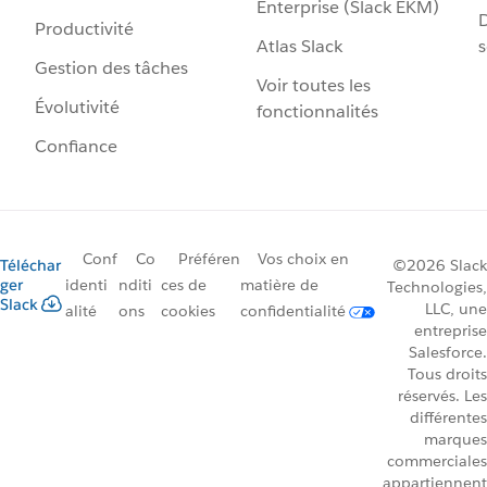
Enterprise (Slack EKM)
D
Productivité
Atlas Slack
s
Gestion des tâches
Voir toutes les
Évolutivité
fonctionnalités
Confiance
Conf
Co
Préféren
Vos choix en
Téléchar
©2026 Slack
ger
identi
nditi
ces de
matière de
Technologies,
Slack
LLC, une
alité
ons
cookies
confidentialité
entreprise
Salesforce.
Tous droits
réservés. Les
différentes
marques
commerciales
appartiennent