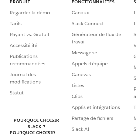
PRODUIT
FONCTIONNALITÉS
Regarder la démo
Canaux
I
Tarifs
Slack Connect
Payant vs. Gratuit
Générateur de flux de
S
travail
Accessibilité
Messagerie
Publications
G
recommandées
Appels d’équipe
Journal des
Canevas
S
modifications
Listes
P
Statut
Clips
a
Applis et intégrations
Partage de fichiers
POURQUOI CHOISIR
SLACK ?
Slack AI
S
POURQUOI CHOISIR