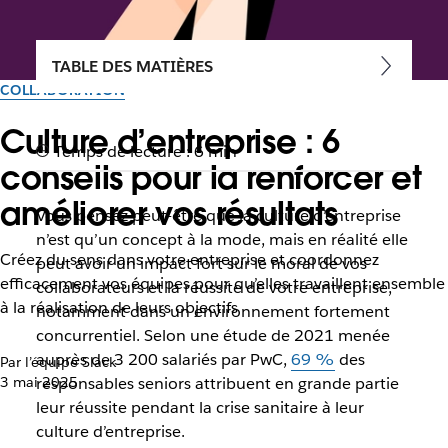
TABLE DES MATIÈRES
COLLABORATION
Culture d’entreprise : 6
Temps de lecture : 6 min
conseils pour la renforcer et
améliorer vos résultats
Vous pensez peut-être que la culture d’entreprise
n’est qu’un concept à la mode, mais en réalité elle
Créez du sens dans votre entreprise et coordonnez
peut avoir un impact fort sur le moral de vos
efficacement vos équipes pour qu’elles travaillent ensemble
collaborateurs et la réussite de votre entreprise,
à la réalisation de leurs objectifs
notamment dans un environnement fortement
concurrentiel. Selon une étude de 2021 menée
auprès de 3 200 salariés par PwC,
69 %
des
Par l’équipe Slack
3 mai 2025
responsables seniors attribuent en grande partie
leur réussite pendant la crise sanitaire à leur
culture d’entreprise.