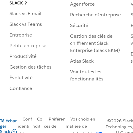
SLACK ?
Agentforce
V
Slack vs E-mail
Recherche d’entreprise
S
Slack vs Teams
Sécurité
Entreprise
Gestion des clés de
S
chiffrement Slack
v
Petite entreprise
Enterprise (Slack EKM)
D
Productivité
Atlas Slack
s
Gestion des tâches
Voir toutes les
Évolutivité
fonctionnalités
Confiance
Conf
Co
Préféren
Vos choix en
Téléchar
©2026 Slack
ger
identi
nditi
ces de
matière de
Technologies,
Slack
LLC, une