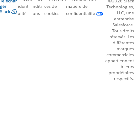
Téléchar
©2026 Slack
ger
identi
nditi
ces de
matière de
Technologies,
Slack
LLC, une
alité
ons
cookies
confidentialité
entreprise
Salesforce.
Tous droits
réservés. Les
différentes
marques
commerciales
appartiennent
à leurs
propriétaires
respectifs.