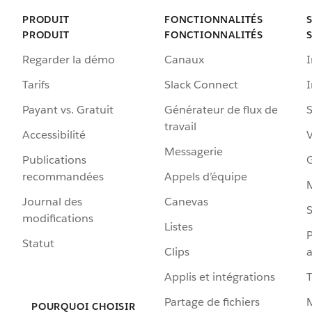
PRODUIT
FONCTIONNALITÉS
PRODUIT
FONCTIONNALITÉS
Regarder la démo
Canaux
I
Tarifs
Slack Connect
Payant vs. Gratuit
Générateur de flux de
S
travail
Accessibilité
Messagerie
Publications
G
recommandées
Appels d’équipe
Journal des
Canevas
S
modifications
Listes
P
Statut
Clips
a
Applis et intégrations
Partage de fichiers
POURQUOI CHOISIR