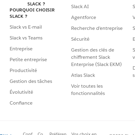
SLACK ?
Slack AI
S
POURQUOI CHOISIR
SLACK ?
Agentforce
V
Slack vs E-mail
Recherche d’entreprise
S
Slack vs Teams
Sécurité
Entreprise
Gestion des clés de
S
chiffrement Slack
v
Petite entreprise
Enterprise (Slack EKM)
D
Productivité
Atlas Slack
s
Gestion des tâches
Voir toutes les
Évolutivité
fonctionnalités
Confiance
Conf
Co
Préféren
Vos choix en