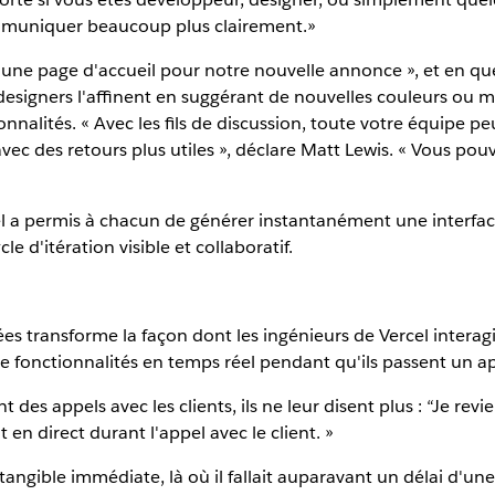
ommuniquer beaucoup plus clairement.»
une page d'accueil pour notre nouvelle annonce », et en que
 designers l'affinent en suggérant de nouvelles couleurs ou 
ionnalités. « Avec les fils de discussion, toute votre équipe pe
ec des retours plus utiles », déclare Matt Lewis. « Vous pouv
l a permis à chacun de générer instantanément une interface
e d'itération visible et collaboratif.
es transforme la façon dont les ingénieurs de Vercel interagis
fonctionnalités en temps réel pendant qu'ils passent un ap
es appels avec les clients, ils ne leur disent plus : “Je re
en direct durant l'appel avec le client. »
angible immédiate, là où il fallait auparavant un délai d'une