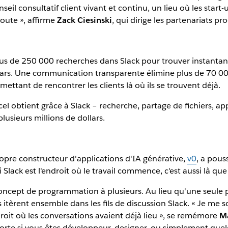
nseil consultatif client vivant et continu, un lieu où les star
route », affirme
Zack Ciesinski
, qui dirige les partenariats pr
lus de 250 000 recherches dans Slack pour trouver instantan
lars. Une communication transparente élimine plus de 70 00
ettant de rencontrer les clients là où ils se trouvent déjà.
cel obtient grâce à Slack – recherche, partage de fichiers, ap
lusieurs millions de dollars.
ropre constructeur d'applications d'IA générative,
v0
, a pous
Slack est l'endroit où le travail commence, c'est aussi là que
le concept de programmation à plusieurs. Au lieu qu'une seu
 itèrent ensemble dans les fils de discussion Slack. « Je me
droit où les conversations avaient déjà lieu », se remémore
Ma
porte si vous êtes développeur, designer, ou simplement que