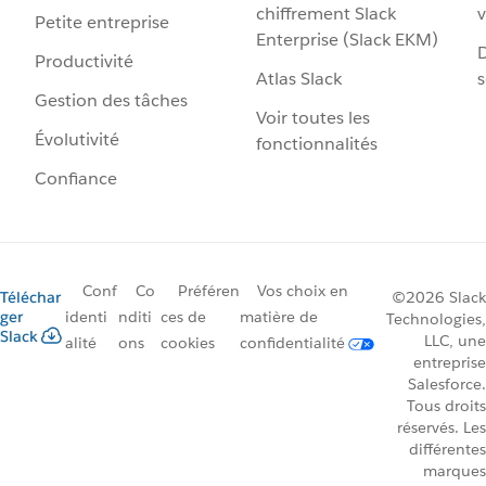
chiffrement Slack
v
Petite entreprise
Enterprise (Slack EKM)
D
Productivité
Atlas Slack
s
Gestion des tâches
Voir toutes les
Évolutivité
fonctionnalités
Confiance
Conf
Co
Préféren
Vos choix en
Téléchar
©2026 Slack
ger
identi
nditi
ces de
matière de
Technologies,
Slack
LLC, une
alité
ons
cookies
confidentialité
entreprise
Salesforce.
Tous droits
réservés. Les
différentes
marques