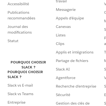
travail
Accessibilité
Messagerie
Publications
G
recommandées
Appels d’équipe
Journal des
Canevas
S
modifications
Listes
P
Statut
Clips
a
Applis et intégrations
Partage de fichiers
POURQUOI CHOISIR
SLACK ?
Slack AI
S
POURQUOI CHOISIR
SLACK ?
Agentforce
V
Slack vs E-mail
Recherche d’entreprise
S
Slack vs Teams
Sécurité
Entreprise
Gestion des clés de
S