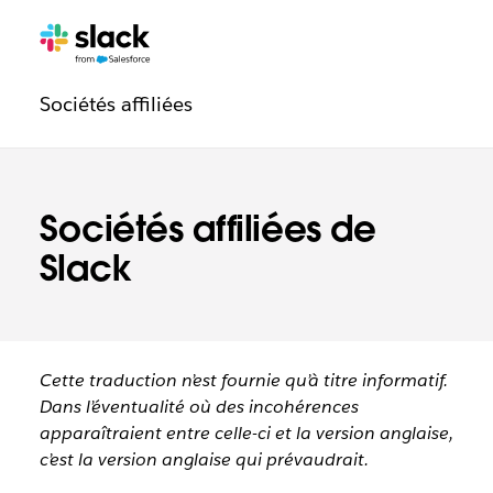
Navigation
Pages
supplémentaires
légale
Sociétés affiliées
Sociétés affiliées de
Slack
Cette traduction n’est fournie qu’à titre informatif.
Dans l’éventualité où des incohérences
apparaîtraient entre celle-ci et la version anglaise,
c’est la version anglaise qui prévaudrait.