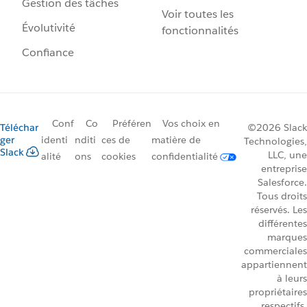
Gestion des tâches
Voir toutes les
Évolutivité
fonctionnalités
Confiance
Conf
Co
Préféren
Vos choix en
Téléchar
©2026 Slack
ger
identi
nditi
ces de
matière de
Technologies,
Slack
LLC, une
alité
ons
cookies
confidentialité
entreprise
Salesforce.
Tous droits
réservés. Les
différentes
marques
commerciales
appartiennent
à leurs
propriétaires
respectifs.