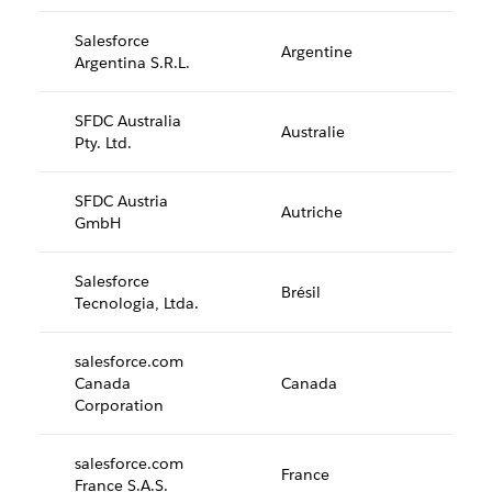
Salesforce
Argentine
Argentina S.R.L.
SFDC Australia
Australie
Pty. Ltd.
SFDC Austria
Autriche
GmbH
Salesforce
Brésil
Tecnologia, Ltda.
salesforce.com
Canada
Canada
Corporation
salesforce.com
France
France S.A.S.