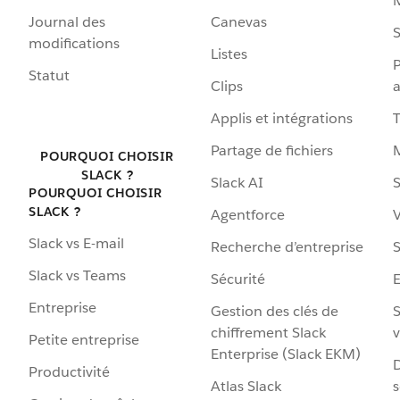
Journal des
Canevas
S
modifications
Listes
P
Statut
Clips
a
Applis et intégrations
Partage de fichiers
POURQUOI CHOISIR
SLACK ?
Slack AI
S
POURQUOI CHOISIR
SLACK ?
Agentforce
V
Slack vs E-mail
Recherche d’entreprise
S
Slack vs Teams
Sécurité
Entreprise
Gestion des clés de
S
chiffrement Slack
v
Petite entreprise
Enterprise (Slack EKM)
D
Productivité
Atlas Slack
s