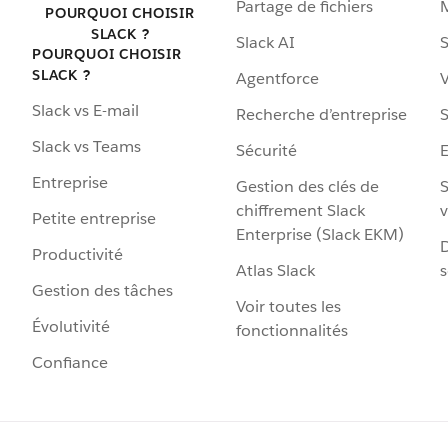
Partage de fichiers
POURQUOI CHOISIR
SLACK ?
Slack AI
S
POURQUOI CHOISIR
SLACK ?
Agentforce
V
Slack vs E-mail
Recherche d’entreprise
S
Slack vs Teams
Sécurité
Entreprise
Gestion des clés de
S
chiffrement Slack
v
Petite entreprise
Enterprise (Slack EKM)
D
Productivité
Atlas Slack
s
Gestion des tâches
Voir toutes les
Évolutivité
fonctionnalités
Confiance