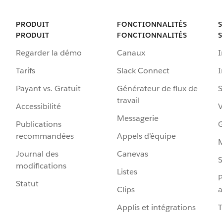
PRODUIT
FONCTIONNALITÉS
PRODUIT
FONCTIONNALITÉS
Regarder la démo
Canaux
I
Tarifs
Slack Connect
Payant vs. Gratuit
Générateur de flux de
S
travail
Accessibilité
Messagerie
Publications
G
recommandées
Appels d’équipe
Journal des
Canevas
S
modifications
Listes
P
Statut
Clips
a
Applis et intégrations