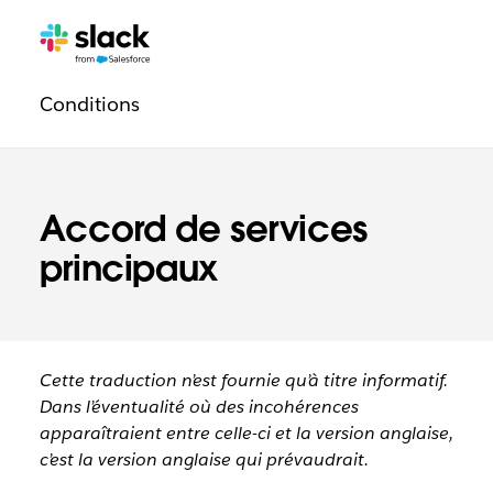
Navigation
Pages
supplémentaires
légale
Conditions
Accord de services
principaux
Cette traduction n’est fournie qu’à titre informatif.
Dans l’éventualité où des incohérences
apparaîtraient entre celle-ci et la version anglaise,
c’est la version anglaise qui prévaudrait.