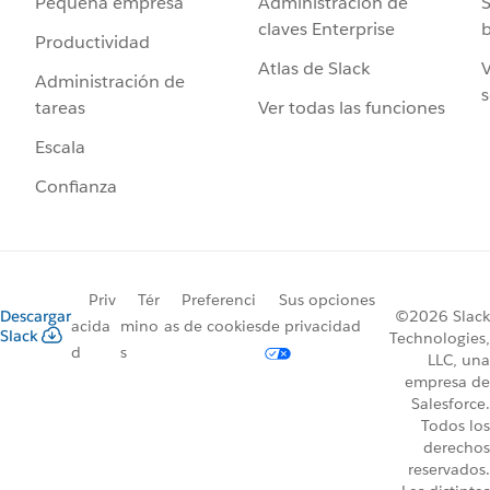
Administración de
S
Pequeña empresa
claves Enterprise
b
Productividad
Atlas de Slack
V
Administración de
s
Ver todas las funciones
tareas
Escala
Confianza
Priv
Tér
Preferenci
Sus opciones
Descargar
©2026 Slack
acida
mino
as de cookies
de privacidad
Slack
Technologies,
d
s
LLC, una
empresa de
Salesforce.
Todos los
derechos
reservados.