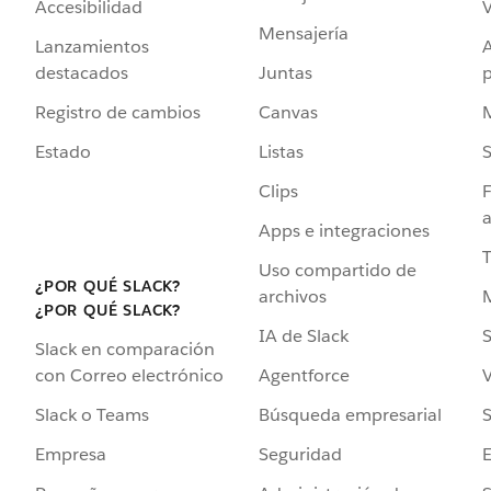
Accesibilidad
Mensajería
Lanzamientos
destacados
Juntas
Registro de cambios
Canvas
Estado
Listas
Clips
F
a
Apps e integraciones
Uso compartido de
¿POR QUÉ SLACK?
archivos
¿POR QUÉ SLACK?
IA de Slack
S
Slack en comparación
Agentforce
V
con Correo electrónico
Búsqueda empresarial
S
Slack o Teams
Seguridad
Empresa