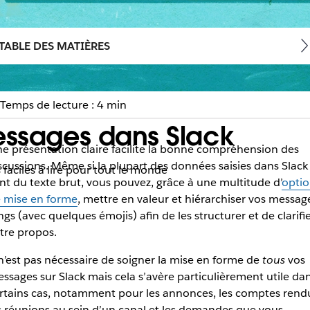
TABLE DES MATIÈRES
Temps de lecture : 4 min
essages dans Slack
e présentation claire facilite la bonne compréhension des
scussions. Même si la plupart des données saisies dans Slack
faciles à lire pour tout le monde
nt du texte brut, vous pouvez, grâce à une multitude d’
optio
 mise en forme
, mettre en valeur et hiérarchiser vos messag
ngs (avec quelques émojis) afin de les structurer et de clarifi
tre propos.
 n’est pas nécessaire de soigner la mise en forme de
tous
vos
ssages sur Slack mais cela s’avère particulièrement utile da
rtains cas, notamment pour les annonces, les comptes rend
s réunions au sein d’un canal et les demandes que vous