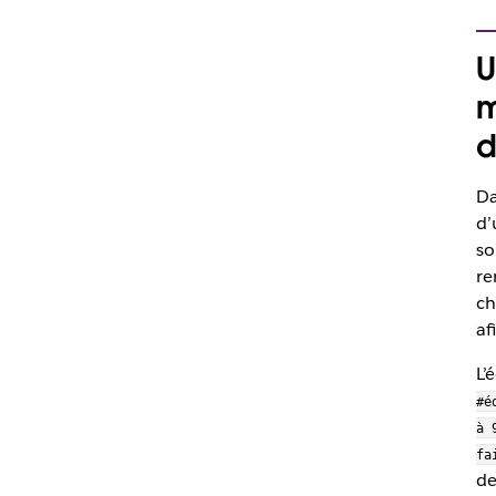
U
m
d
Da
d’
so
re
ch
af
L’
#é
à 
fa
de