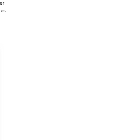
er
des