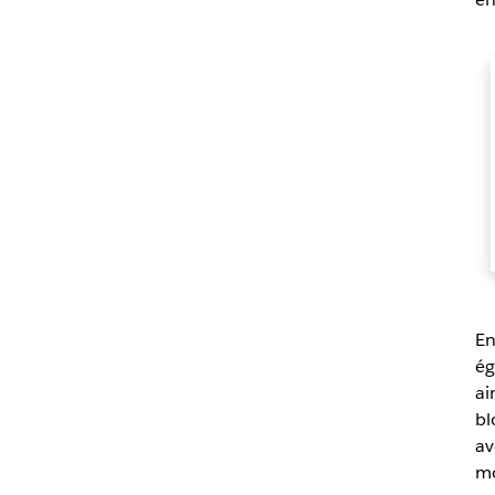
En
ég
ai
bl
av
mo