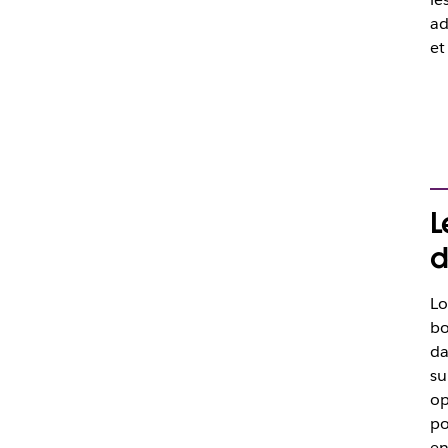
ad
et
L
d
Lo
b
da
su
op
po
en