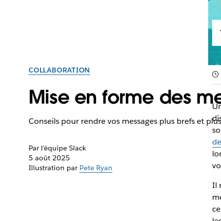
COLLABORATION
Mise en forme des m
Un
di
Conseils pour rendre vos messages plus brefs et plus 
so
de
Par l’équipe Slack
lo
5 août 2025
vo
Illustration par
Pete Ryan
Il
me
ce
le