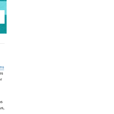
ns
es
er
ns
us,