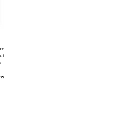
tre
ut
s
ns