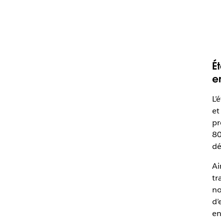
Ét
e
L’
et
pr
80
dé
Ai
tr
no
d’
en