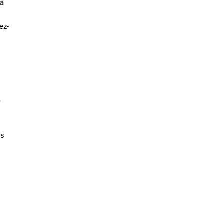
à
ez-
s
s