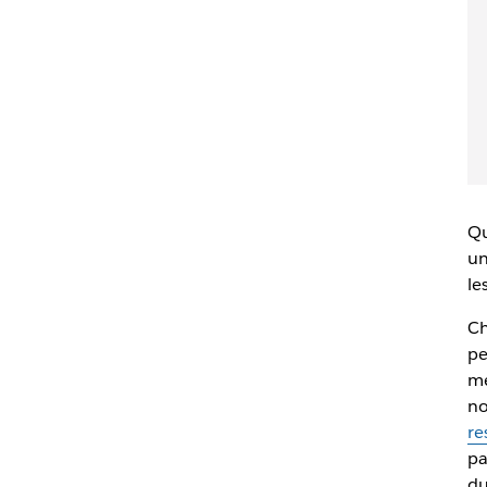
Qu
un
le
Ch
pe
me
no
re
pa
du