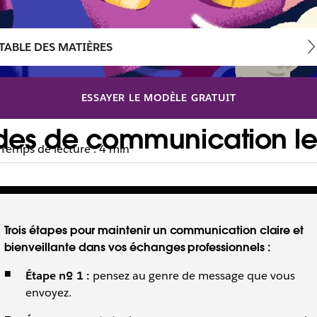
TABLE DES MATIÈRES
ESSAYER LE MODÈLE GRATUIT
es de communication les
Temps de lecture : 4 min
évelopper une communication constructive au travail.
Trois étapes pour maintenir un communication claire et
bienveillante dans vos échanges professionnels :
Étape nº 1 :
pensez au genre de message que vous
envoyez.