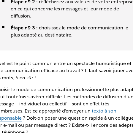
Étape nº 2 :
réfléchissez aux valeurs de votre entrepris
en ce qui concerne les messages et leur mode de
diffusion.
Étape nº 3 :
choisissez le mode de communication le
plus adapté au destinataire.
el est le point commun entre un spectacle humoristique et
e communication efficace au travail ? Il faut savoir jouer av
s mots,
bien sûr
!
oisir le mode de communication professionnel le plus adap
ut toutefois s’avérer difficile. Les méthodes de diffusion d’u
ssage – individuel ou collectif – sont en effet très
mbreuses. Est-ce approprié d’envoyer un
texto à son
sponsable
? Doit-on poser une question rapide à un collègu
r e-mail ou par message direct ? Existe-t-il encore des adept
 téléphone ?