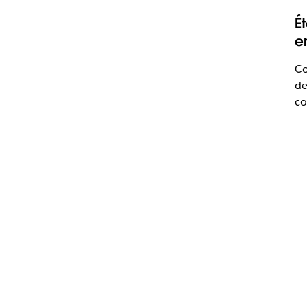
É
e
Co
de
co