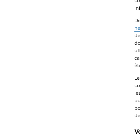
co
in
De
he
de
do
of
ca
êt
Le
co
le
po
po
de
V