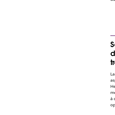
S
d
t
La
as
He
me
à 
o