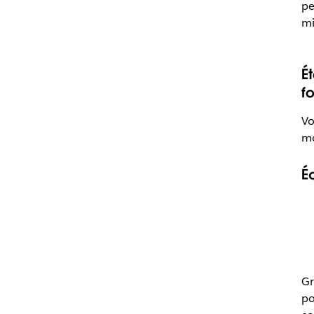
pe
mi
É
f
Vo
mo
É
Gr
po