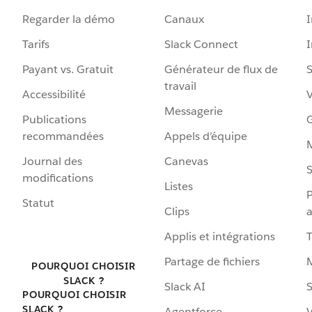
Regarder la démo
Canaux
I
Tarifs
Slack Connect
Payant vs. Gratuit
Générateur de flux de
S
travail
Accessibilité
Messagerie
Publications
G
recommandées
Appels d’équipe
Journal des
Canevas
S
modifications
Listes
P
Statut
Clips
a
Applis et intégrations
Partage de fichiers
POURQUOI CHOISIR
SLACK ?
Slack AI
S
POURQUOI CHOISIR
SLACK ?
Agentforce
V