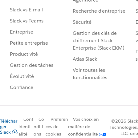
Slack vs E-mail
Recherche d’entreprise
S
Slack vs Teams
Sécurité
Entreprise
Gestion des clés de
S
chiffrement Slack
v
Petite entreprise
Enterprise (Slack EKM)
D
Productivité
Atlas Slack
s
Gestion des tâches
Voir toutes les
Évolutivité
fonctionnalités
Confiance
Conf
Co
Préféren
Vos choix en
Téléchar
©2026 Slack
ger
identi
nditi
ces de
matière de
Technologies,
Slack
LLC, une
alité
ons
cookies
confidentialité