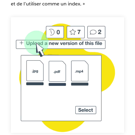
et de l’utiliser comme un index. »
Ajout
de
plusieurs
types
de
fichiers
dans
un
espace
central