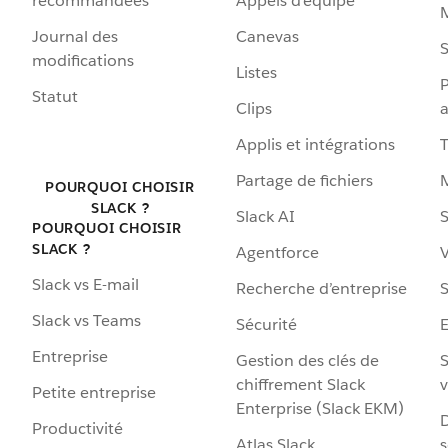
recommandées
Appels d’équipe
Journal des
Canevas
S
modifications
Listes
P
Statut
Clips
a
Applis et intégrations
Partage de fichiers
POURQUOI CHOISIR
SLACK ?
Slack AI
S
POURQUOI CHOISIR
SLACK ?
Agentforce
V
Slack vs E-mail
Recherche d’entreprise
S
Slack vs Teams
Sécurité
Entreprise
Gestion des clés de
S
chiffrement Slack
v
Petite entreprise
Enterprise (Slack EKM)
D
Productivité
Atlas Slack
s