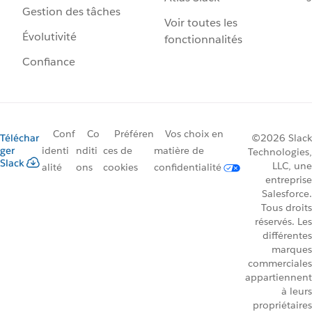
Gestion des tâches
Voir toutes les
Évolutivité
fonctionnalités
Confiance
Conf
Co
Préféren
Vos choix en
Téléchar
©2026 Slack
ger
identi
nditi
ces de
matière de
Technologies,
Slack
LLC, une
alité
ons
cookies
confidentialité
entreprise
Salesforce.
Tous droits
réservés. Les
différentes
marques
commerciales
appartiennent
à leurs
propriétaires