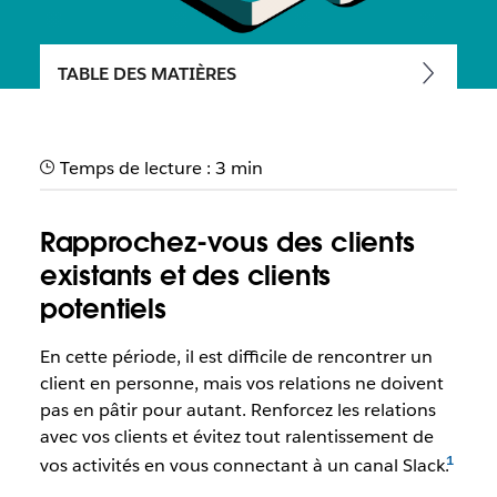
TABLE DES MATIÈRES
Signez plus rapidement des
contrats avec des clients
Temps de lecture : 3 min
potentiels
Rapprochez-vous des clients
Maintenez des relations et une dynamique commerciale
durable en travaillant avec vos clients dans un canal Slack.
existants et des clients
potentiels
En cette période, il est difficile de rencontrer un
client en personne, mais vos relations ne doivent
pas en pâtir pour autant. Renforcez les relations
avec vos clients et évitez tout ralentissement de
vos activités en vous connectant à un canal Slack.