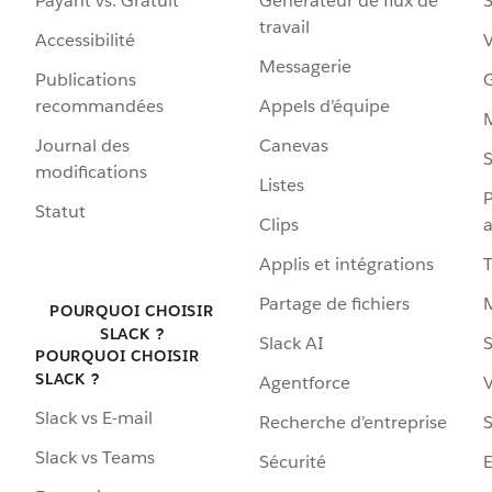
Payant vs. Gratuit
Générateur de flux de
S
travail
Accessibilité
Messagerie
Publications
G
recommandées
Appels d’équipe
Journal des
Canevas
S
modifications
Listes
P
Statut
Clips
a
Applis et intégrations
Partage de fichiers
POURQUOI CHOISIR
SLACK ?
Slack AI
S
POURQUOI CHOISIR
SLACK ?
Agentforce
V
Slack vs E-mail
Recherche d’entreprise
S
Slack vs Teams
Sécurité