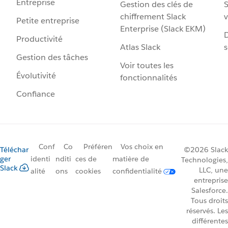
Entreprise
Gestion des clés de
S
chiffrement Slack
v
Petite entreprise
Enterprise (Slack EKM)
D
Productivité
Atlas Slack
s
Gestion des tâches
Voir toutes les
Évolutivité
fonctionnalités
Confiance
Conf
Co
Préféren
Vos choix en
Téléchar
©2026 Slack
ger
identi
nditi
ces de
matière de
Technologies,
Slack
LLC, une
alité
ons
cookies
confidentialité
entreprise
Salesforce.
Tous droits
réservés. Les
différentes