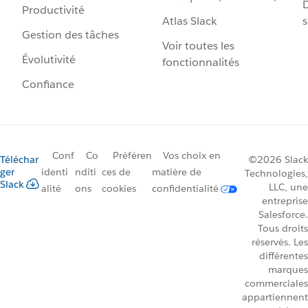
D
Productivité
Atlas Slack
s
Gestion des tâches
Voir toutes les
Évolutivité
fonctionnalités
Confiance
Conf
Co
Préféren
Vos choix en
Téléchar
©2026 Slack
ger
identi
nditi
ces de
matière de
Technologies,
Slack
LLC, une
alité
ons
cookies
confidentialité
entreprise
Salesforce.
Tous droits
réservés. Les
différentes
marques
commerciales
appartiennent