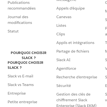
Publications
G
recommandées
Appels d’équipe
Journal des
Canevas
S
modifications
Listes
P
Statut
Clips
a
Applis et intégrations
Partage de fichiers
POURQUOI CHOISIR
SLACK ?
Slack AI
S
POURQUOI CHOISIR
SLACK ?
Agentforce
V
Slack vs E-mail
Recherche d’entreprise
S
Slack vs Teams
Sécurité
Entreprise
Gestion des clés de
S
chiffrement Slack
v
Petite entreprise
Enterprise (Slack EKM)