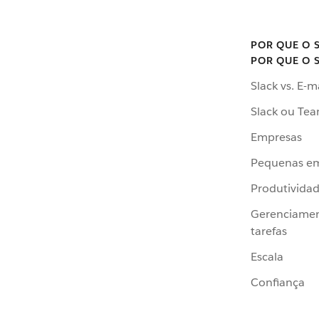
POR QUE O 
POR QUE O 
Slack vs. E-m
Slack ou Te
Empresas
Pequenas e
Produtivida
Gerenciame
tarefas
Escala
Confiança