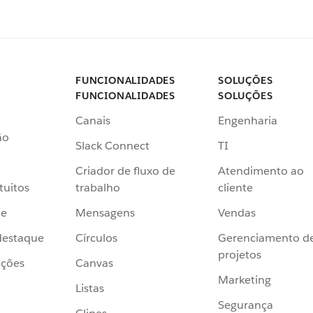
FUNCIONALIDADES
SOLUÇÕES
FUNCIONALIDADES
SOLUÇÕES
Canais
Engenharia
ão
Slack Connect
TI
Criador de fluxo de
Atendimento ao
tuitos
trabalho
cliente
de
Mensagens
Vendas
destaque
Círculos
Gerenciamento d
projetos
ações
Canvas
Marketing
Listas
Segurança