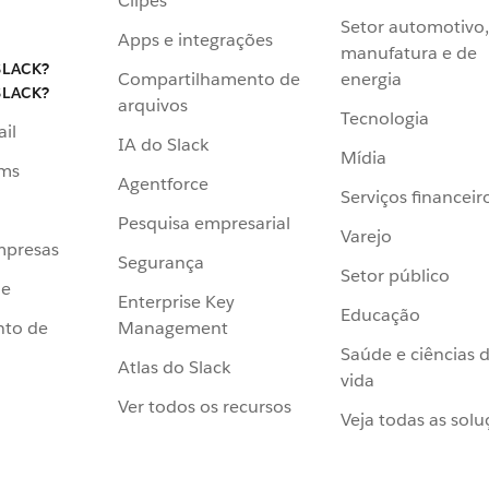
Clipes
Setor automotivo,
Apps e integrações
manufatura e de
SLACK?
Compartilhamento de
energia
SLACK?
arquivos
Tecnologia
ail
IA do Slack
Mídia
ams
Agentforce
Serviços financeir
Pesquisa empresarial
Varejo
mpresas
Segurança
Setor público
de
Enterprise Key
Educação
Management
nto de
Saúde e ciências 
Atlas do Slack
vida
Ver todos os recursos
Veja todas as solu