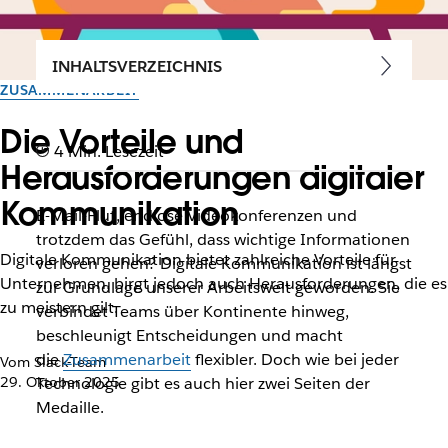
INHALTSVERZEICHNIS
ZUSAMMENARBEIT
Die Vorteile und
4 Min. Lesezeit
Herausforderungen digitaler
Kommunikation
E-Mail-Flut, endlose Videokonferenzen und
trotzdem das Gefühl, dass wichtige Informationen
Digitale Kommunikation bietet zahlreiche Vorteile für
verloren gehen? Digitale Kommunikation ist längst
Unternehmen, birgt jedoch auch Herausforderungen, die es
zur Grundlage unserer Arbeitswelt geworden. Sie
zu meistern gilt.
verbindet Teams über Kontinente hinweg,
beschleunigt Entscheidungen und macht
die
Zusammenarbeit
flexibler. Doch wie bei jeder
Vom Slack-Team
29. Oktober 2025
Technologie gibt es auch hier zwei Seiten der
Medaille.