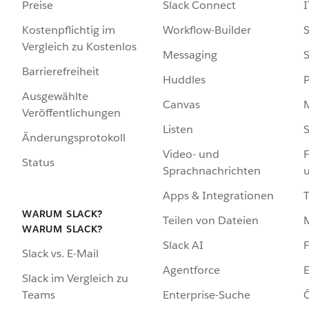
Preise
Slack Connect
I
Kostenpflichtig im
Workflow-Builder
S
Vergleich zu Kostenlos
Messaging
S
Barrierefreiheit
Huddles
Ausgewählte
Canvas
Veröffentlichungen
Listen
S
Änderungsprotokoll
Video- und
F
Status
Sprachnachrichten
Apps & Integrationen
WARUM SLACK?
Teilen von Dateien
WARUM SLACK?
Slack AI
F
Slack vs. E-Mail
Agentforce
E
Slack im Vergleich zu
Enterprise-Suche
Ö
Teams