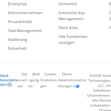
Sicherheit
Enterprise
Enterprise Key
G
Kleinunternehmen
Management
S
Produktivität
Slack Atlas
Task-Management
Alle Funktionen
Skalierung
anzeigen
Sicherheit
Dat
Bedi
Cookie-
Deine
Slack
©2026 Slack
herunterla
ensch
ngung
Einstellun
Datenschutzeinst
Technologies,
den
LLC, ein
utz
en
gen
ellungen
Salesforce-
Unternehmen.
Alle Rechte
vorbehalten.
Diverse