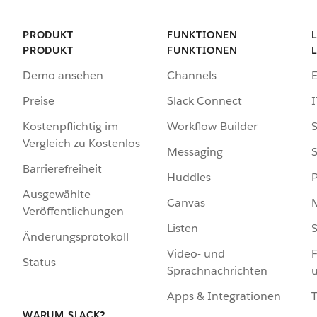
PRODUKT
FUNKTIONEN
PRODUKT
FUNKTIONEN
Demo ansehen
Channels
Preise
Slack Connect
I
Kostenpflichtig im
Workflow-Builder
S
Vergleich zu Kostenlos
Messaging
S
Barrierefreiheit
Huddles
Ausgewählte
Canvas
Veröffentlichungen
Listen
S
Änderungsprotokoll
Video- und
F
Status
Sprachnachrichten
Apps & Integrationen
WARUM SLACK?