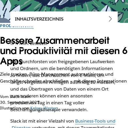
INHALTSVERZEICHNIS
PRODUKTIVITÄT
Bessere Zusammenarbeit
4 Min. Lesezeit
und Produktivität mit diesen 6
Apps
Das Durchforsten von freigegebenen Laufwerken
und Ordnern, um die benötigten Informationen
Ziele tracken, Büro-Management automatisieren und
zu finden, das Durchsuchen von E-Mails, um
Geschäfte schneller abschließen – mit diesen Integrationen
längst vergessene Anfragen ausfindig zu machen,
und das Übertragen von Daten von einem Ort
zum anderen können einen ansonsten
Vom Slack-Team
30. September 2025
produktiven Tag in einen Tag voller
Illustration von
Kelsey Wroten
Beschäftigungstherapie verwandeln.
Slack ist mit einer Vielzahl von
Business-Tools und
-Diensten
verbunden, mit denen Teammitglieder