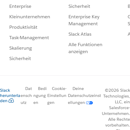
Sicherheit
Enterprise
Enterprise Key
G
Kleinunternehmen
Management
S
Produktivität
Slack Atlas
Task-Management
Alle Funktionen
Skalierung
anzeigen
Sicherheit
Dat
Bedi
Cookie-
Deine
Slack
©2026 Slack
herunterla
ensch
ngung
Einstellun
Datenschutzeinst
Technologies,
den
LLC, ein
utz
en
gen
ellungen
Salesforce-
Unternehmen.
Alle Rechte
vorbehalten.