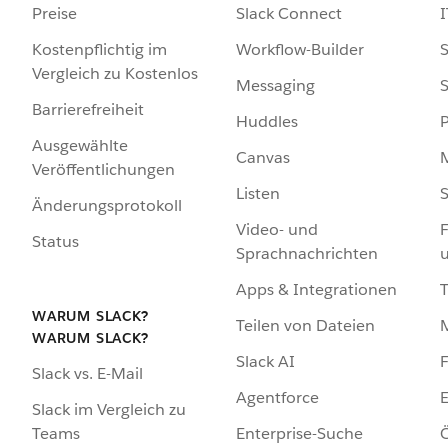
Preise
Slack Connect
I
Kostenpflichtig im
Workflow-Builder
S
Vergleich zu Kostenlos
Messaging
S
Barrierefreiheit
Huddles
Ausgewählte
Canvas
Veröffentlichungen
Listen
S
Änderungsprotokoll
Video- und
F
Status
Sprachnachrichten
Apps & Integrationen
WARUM SLACK?
Teilen von Dateien
WARUM SLACK?
Slack AI
F
Slack vs. E-Mail
Agentforce
E
Slack im Vergleich zu
Enterprise-Suche
Ö
Teams