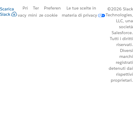
Pri
Ter
Preferen
Le tue scelte in
Scarica
©2026 Slack
Slack
Technologies,
vacy
mini
ze cookie
materia di privacy
LLC, una
società
Salesforce.
Tutti i diritti
riservati.
Diversi
marchi
registrati
detenuti dai
rispettivi
proprietari.