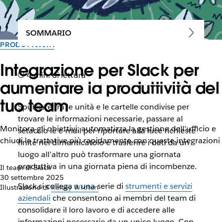
SOMMARIO
PRODUTTIVITÀ
Integrazione per Slack per
4 min. di lettura
aumentare la produttività del
tuo team
Spulciare tra le unità e le cartelle condivise per
trovare le informazioni necessarie, passare al
Monitora gli obiettivi, automatizza la gestione dell’ufficio e
setaccio le e-mail per riportare alla luce richieste
chiudi le trattative più rapidamente con queste integrazioni
finite nel dimenticatoio e trasferire i dati da un
luogo all’altro può trasformare una giornata
produttiva in una giornata piena di incombenze.
Il team di Slack
30 settembre 2025
Slack si collega a una serie di
strumenti e servizi
Illustrazione di
Kelsey Wroten
aziendali
che consentono ai membri del team di
consolidare il loro lavoro e di accedere alle
informazioni necessarie da un unico luogo. Con