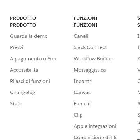
PRODOTTO
FUNZIONI
PRODOTTO
FUNZIONI
Guarda la demo
Canali
Prezzi
Slack Connect
I
A pagamento o Free
Workflow Builder
A
Accessibilità
Messaggistica
Rilasci di funzioni
Incontri
G
Changelog
Canvas
Stato
Elenchi
S
Clip
S
a
App e integrazioni
e
Condivisione di file