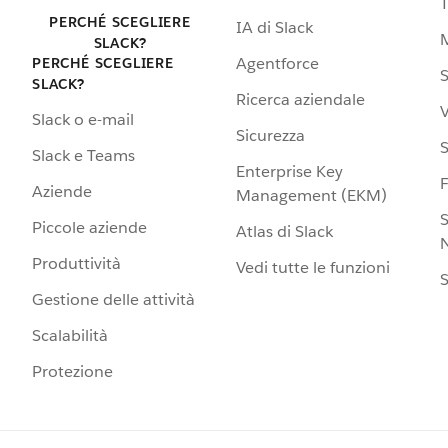
PERCHÉ SCEGLIERE
IA di Slack
SLACK?
Agentforce
PERCHÉ SCEGLIERE
S
SLACK?
Ricerca aziendale
V
Slack o e-mail
Sicurezza
S
Slack e Teams
Enterprise Key
Aziende
Management (EKM)
S
Piccole aziende
Atlas di Slack
N
Produttività
Vedi tutte le funzioni
S
Gestione delle attività
Scalabilità
Protezione