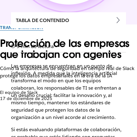
TABLA DE CONTENIDO
TRANSFORMACIÓN
Protección de las empresas
9 min de lectura
que trabajan con agentes
Las empresas se encuentran en un punto de
Cómo la arquitectura de seguridad en tiempo real de Slack
inflexión. A medida que la inteligencia artificial
protege los datos empresariales en la era de la IA
transforma el modo en que los equipos
colaboran, los responsables de TI se enfrentan a
El equipo de Slack
un desafío crucial: facilitar la innovación y, al
17 de diciembre de 2025
mismo tiempo, mantener los estándares de
seguridad que protegen los datos de la
organización a un nivel acorde al crecimiento.
Si estás evaluando plataformas de colaboración,
es probable que estés lidiando con preguntas