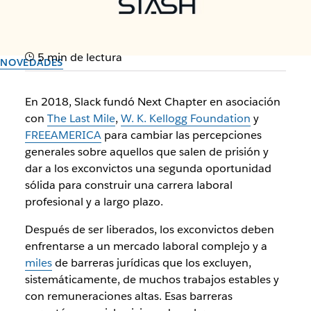
5 min de lectura
NOVEDADES
Next Chapter se expande a
En 2018, Slack fundó Next Chapter en asociación
14 empresas
con
The Last Mile
,
W. K. Kellogg Foundation
y
FREEAMERICA
para cambiar las percepciones
generales sobre aquellos que salen de prisión y
PayPal, Asana y Stash se unen como socios contratantes
dar a los exconvictos una segunda oportunidad
sólida para construir una carrera laboral
Autor: By the team at Slack
profesional y a largo plazo.
30 de septiembre de 2025
Después de ser liberados, los exconvictos deben
enfrentarse a un mercado laboral complejo y a
miles
de barreras jurídicas que los excluyen,
sistemáticamente, de muchos trabajos estables y
con remuneraciones altas. Esas barreras