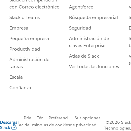
Agentforce
V
con Correo electrónico
Búsqueda empresarial
S
Slack o Teams
Seguridad
Empresa
Administración de
S
Pequeña empresa
claves Enterprise
b
Productividad
Atlas de Slack
V
Administración de
s
Ver todas las funciones
tareas
Escala
Confianza
Priv
Tér
Preferenci
Sus opciones
Descargar
©2026 Slack
acida
mino
as de cookies
de privacidad
Slack
Technologies,