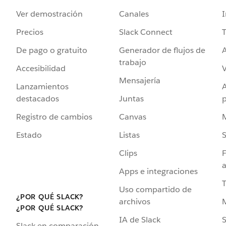
Ver demostración
Canales
I
Precios
Slack Connect
T
De pago o gratuito
Generador de flujos de
A
trabajo
Accesibilidad
Mensajería
Lanzamientos
destacados
Juntas
Registro de cambios
Canvas
Estado
Listas
Clips
F
a
Apps e integraciones
Uso compartido de
¿POR QUÉ SLACK?
archivos
¿POR QUÉ SLACK?
IA de Slack
S
Slack en comparación