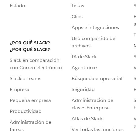
Estado
Listas
Clips
F
a
Apps e integraciones
Uso compartido de
¿POR QUÉ SLACK?
archivos
¿POR QUÉ SLACK?
IA de Slack
S
Slack en comparación
Agentforce
V
con Correo electrónico
Búsqueda empresarial
S
Slack o Teams
Seguridad
Empresa
Administración de
S
Pequeña empresa
claves Enterprise
b
Productividad
Atlas de Slack
V
Administración de
s
Ver todas las funciones
tareas