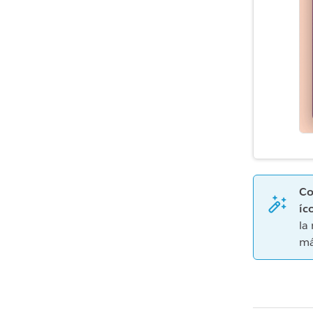
Co
íc
la
má