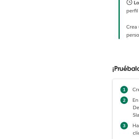
Lo
perfi
Crea 
perso
¡Pruébal
Cr
En
De
Sl
Ha
cl