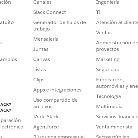
ación
Canales
Ingeniería
Slack Connect
TI
atuito
Generador de flujos de
Atención al client
trabajo
d
Ventas
Mensajería
s
Administración d
Juntas
proyectos
cambios
Canvas
Marketing
Listas
Seguridad
Clips
Fabricación,
automóviles y ene
Apps e integraciones
Tecnología
Uso compartido de
LACK?
archivos
Multimedia
LACK?
IA de Slack
Servicios financie
mparación
Agentforce
Venta minorista
lectrónico
Búsqueda empresarial
Sector público
s