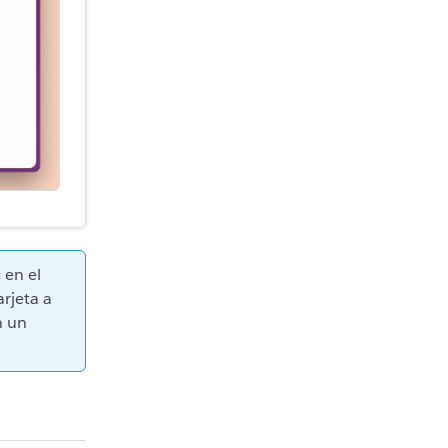
 en el
arjeta a
n un