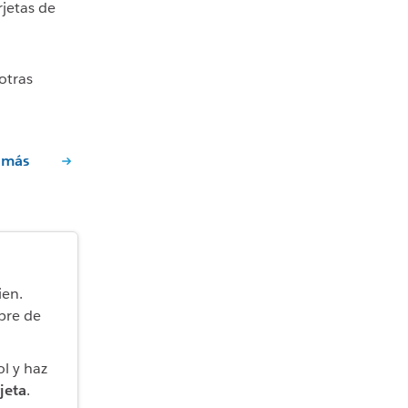
rjetas de
otras
 más
ien.
bre de
l y haz
jeta
.