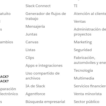
Slack Connect
TI
atuito
Generador de flujos de
Atención al client
trabajo
d
Ventas
Mensajería
s
Administración d
Juntas
proyectos
cambios
Canvas
Marketing
Listas
Seguridad
Clips
Fabricación,
automóviles y ene
Apps e integraciones
Tecnología
Uso compartido de
LACK?
archivos
Multimedia
LACK?
IA de Slack
Servicios financie
mparación
Agentforce
Venta minorista
lectrónico
Búsqueda empresarial
Sector público
s