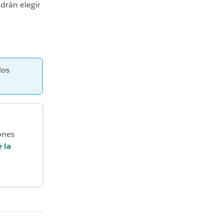
drán elegir
los
ones
 la