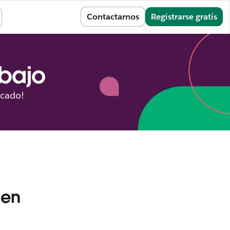
Iniciar sesión
Contactarnos
Registrarse gratis
abajo
icado!
 en