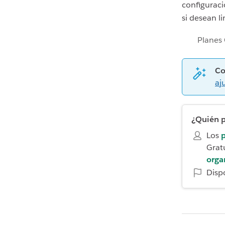
configuraci
si desean l
Planes 
Co
aj
¿Quién p
Los
p
Gratu
orga
Disp