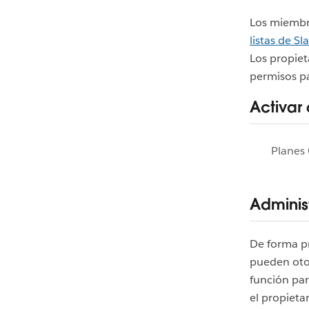
Los miembro
listas de Sl
Los propiet
permisos pa
Activar 
Planes 
Administ
De forma p
pueden otor
función par
el propietar