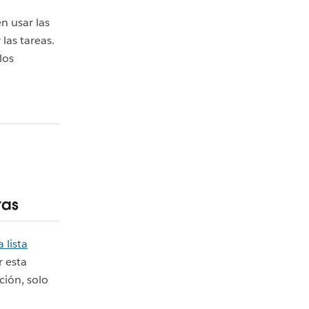
n usar las
las tareas.
los
tas
 lista
r esta
ción, solo