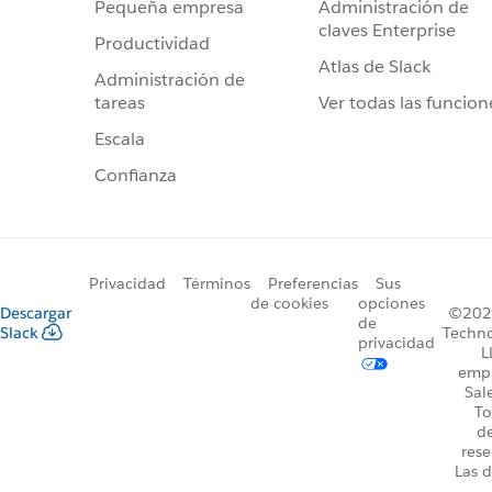
Administración de
Pequeña empresa
claves Enterprise
Productividad
Atlas de Slack
Administración de
Ver todas las funcion
tareas
Escala
Confianza
Privacidad
Términos
Preferencias
Sus
de cookies
opciones
Descargar
©2026
de
Slack
Techno
privacidad
L
emp
Sal
To
d
rese
Las d