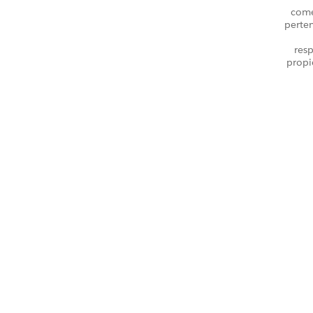
come
perte
resp
propi