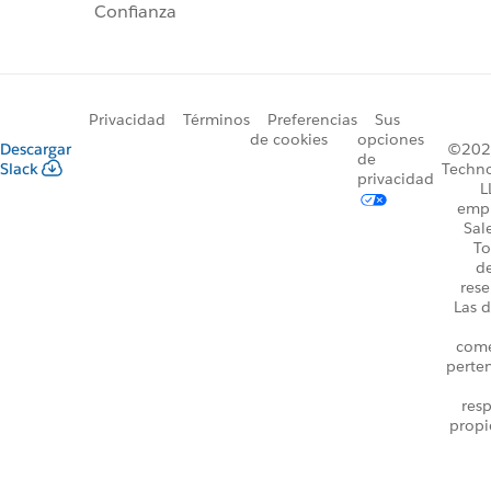
Confianza
Privacidad
Términos
Preferencias
Sus
de cookies
opciones
Descargar
©2026
de
Slack
Techno
privacidad
L
emp
Sal
To
d
rese
Las d
come
perte
resp
propi