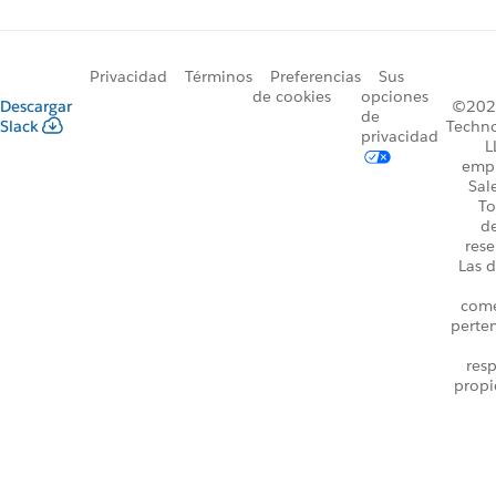
Privacidad
Términos
Preferencias
Sus
de cookies
opciones
Descargar
©2026
de
Slack
Techno
privacidad
L
emp
Sal
To
d
rese
Las d
come
perte
resp
propi