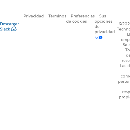
Privacidad
Términos
Preferencias
Sus
de cookies
opciones
Descargar
©2026
de
Slack
Techno
privacidad
L
emp
Sal
To
d
rese
Las d
come
perte
resp
propi