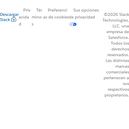
Priv
Tér
Preferenci
Sus opciones
Descargar
©2026 Slack
acida
mino
as de cookies
de privacidad
Slack
Technologies,
d
s
LLC, una
empresa de
Salesforce.
Todos los
derechos
reservados.
Las distintas
marcas
comerciales
pertenecen a
sus
respectivos
propietarios.