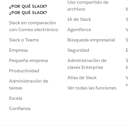
Uso compartido de
¿POR QUÉ SLACK?
archivos
¿POR QUÉ SLACK?
IA de Slack
S
Slack en comparación
Agentforce
V
con Correo electrónico
Búsqueda empresarial
S
Slack o Teams
Seguridad
Empresa
Administración de
S
Pequeña empresa
claves Enterprise
b
Productividad
Atlas de Slack
V
Administración de
s
Ver todas las funciones
tareas
Escala
Confianza