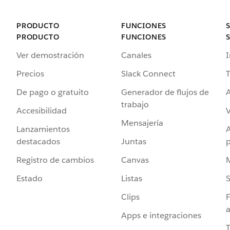
PRODUCTO
FUNCIONES
PRODUCTO
FUNCIONES
Ver demostración
Canales
I
Precios
Slack Connect
T
De pago o gratuito
Generador de flujos de
A
trabajo
Accesibilidad
Mensajería
Lanzamientos
destacados
Juntas
Registro de cambios
Canvas
Estado
Listas
Clips
F
a
Apps e integraciones