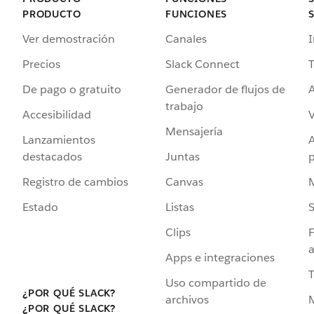
PRODUCTO
FUNCIONES
Ver demostración
Canales
I
Precios
Slack Connect
T
De pago o gratuito
Generador de flujos de
A
trabajo
Accesibilidad
Mensajería
Lanzamientos
destacados
Juntas
Registro de cambios
Canvas
Estado
Listas
Clips
F
a
Apps e integraciones
Uso compartido de
¿POR QUÉ SLACK?
archivos
¿POR QUÉ SLACK?