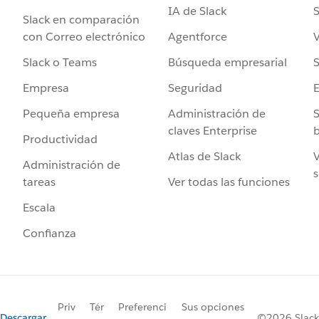
IA de Slack
S
Slack en comparación
Agentforce
V
con Correo electrónico
Búsqueda empresarial
S
Slack o Teams
Seguridad
Empresa
Administración de
S
Pequeña empresa
claves Enterprise
b
Productividad
Atlas de Slack
V
Administración de
s
Ver todas las funciones
tareas
Escala
Confianza
Priv
Tér
Preferenci
Sus opciones
Descargar
©2026 Slack