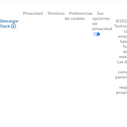
Privacidad
Términos
Preferencias
Sus
de cookies
opciones
Descargar
©2026
de
Slack
Techno
privacidad
L
emp
Sal
To
d
rese
Las d
come
perte
resp
propi