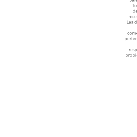
To
d
rese
Las d
come
perte
resp
propi