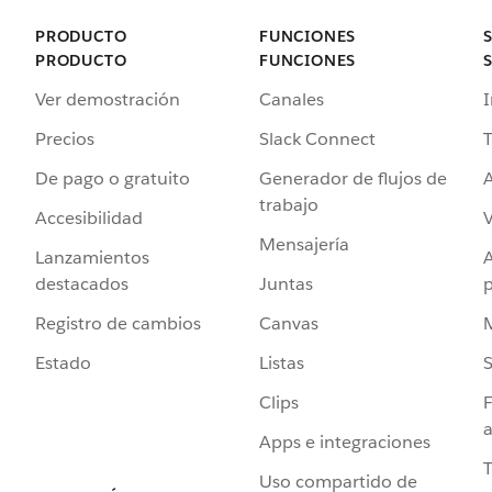
PRODUCTO
FUNCIONES
PRODUCTO
FUNCIONES
Ver demostración
Canales
I
Precios
Slack Connect
T
De pago o gratuito
Generador de flujos de
A
trabajo
Accesibilidad
Mensajería
Lanzamientos
destacados
Juntas
Registro de cambios
Canvas
Estado
Listas
Clips
F
a
Apps e integraciones
Uso compartido de