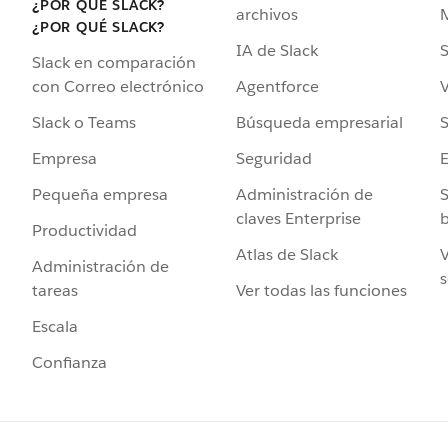
¿POR QUÉ SLACK?
archivos
¿POR QUÉ SLACK?
IA de Slack
S
Slack en comparación
Agentforce
V
con Correo electrónico
Búsqueda empresarial
S
Slack o Teams
Seguridad
Empresa
Administración de
S
Pequeña empresa
claves Enterprise
b
Productividad
Atlas de Slack
V
Administración de
s
Ver todas las funciones
tareas
Escala
Confianza