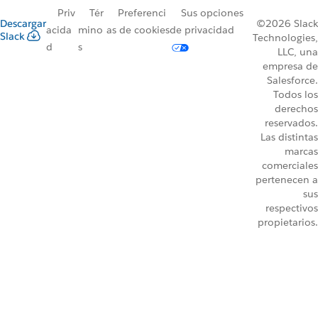
Priv
Tér
Preferenci
Sus opciones
Descargar
©2026 Slack
acida
mino
as de cookies
de privacidad
Slack
Technologies,
d
s
LLC, una
empresa de
Salesforce.
Todos los
derechos
reservados.
Las distintas
marcas
comerciales
pertenecen a
sus
respectivos
propietarios.