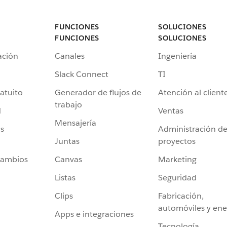
FUNCIONES
SOLUCIONES
FUNCIONES
SOLUCIONES
ación
Canales
Ingeniería
Slack Connect
TI
atuito
Generador de flujos de
Atención al client
trabajo
d
Ventas
Mensajería
s
Administración d
Juntas
proyectos
cambios
Canvas
Marketing
Listas
Seguridad
Clips
Fabricación,
automóviles y ene
Apps e integraciones
Tecnología