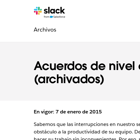
Navegación
Páginas
adicionales
Archivos
de
la
sección
Acuerdos de nivel 
Legal
(archivados)
En vigor: 7 de enero de 2015
Sabemos que las interrupciones en nuestro ser
obstáculo a la productividad de su equipo. 
hacer su trabajo sin inconvenientes. Por eso, 