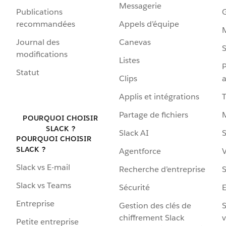
Messagerie
Publications
G
recommandées
Appels d’équipe
Journal des
Canevas
S
modifications
Listes
P
Statut
Clips
a
Applis et intégrations
Partage de fichiers
POURQUOI CHOISIR
SLACK ?
Slack AI
S
POURQUOI CHOISIR
SLACK ?
Agentforce
V
Slack vs E-mail
Recherche d’entreprise
S
Slack vs Teams
Sécurité
Entreprise
Gestion des clés de
S
chiffrement Slack
v
Petite entreprise