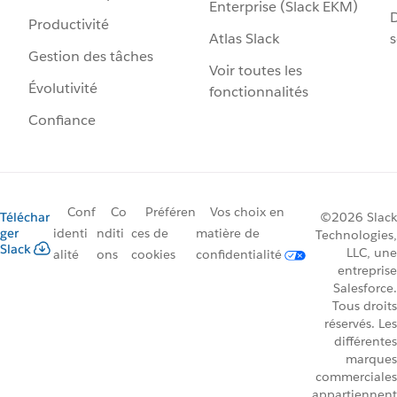
Enterprise (Slack EKM)
D
Productivité
Atlas Slack
s
Gestion des tâches
Voir toutes les
Évolutivité
fonctionnalités
Confiance
Conf
Co
Préféren
Vos choix en
Téléchar
©2026 Slack
ger
identi
nditi
ces de
matière de
Technologies,
Slack
LLC, une
alité
ons
cookies
confidentialité
entreprise
Salesforce.
Tous droits
réservés. Les
différentes
marques
commerciales
appartiennent