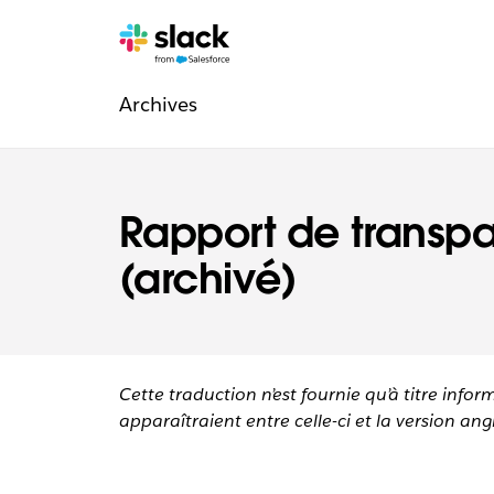
Navigation
Pages
supplémentaires
Archives
légale
Rapport de transp
(archivé)
Cette traduction n’est fournie qu’à titre infor
apparaîtraient entre celle-ci et la version angl