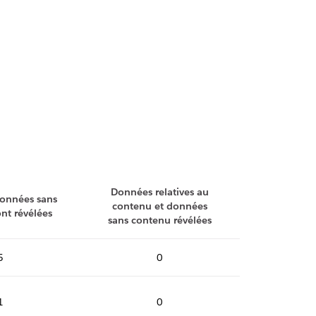
Données relatives au
données sans
contenu et données
nt révélées
sans contenu révélées
5
0
1
0