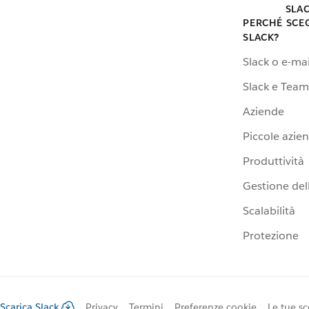
SLA
PERCHÉ SCE
SLACK?
Slack o e-mai
Slack e Team
Aziende
Piccole azie
Produttività
Gestione dell
Scalabilità
Protezione
Scarica Slack
Privacy
Termini
Preferenze cookie
Le tue sc