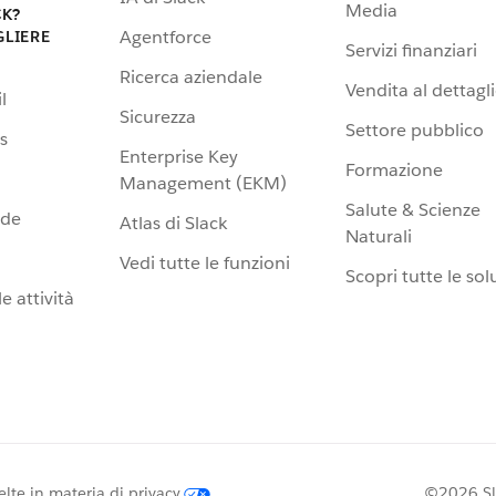
Media
CK?
Agentforce
GLIERE
Servizi finanziari
Ricerca aziendale
Vendita al dettagl
l
Sicurezza
Settore pubblico
s
Enterprise Key
Formazione
Management (EKM)
Salute & Scienze
nde
Atlas di Slack
Naturali
Vedi tutte le funzioni
Scopri tutte le sol
e attività
elte in materia di privacy
©2026 Slac