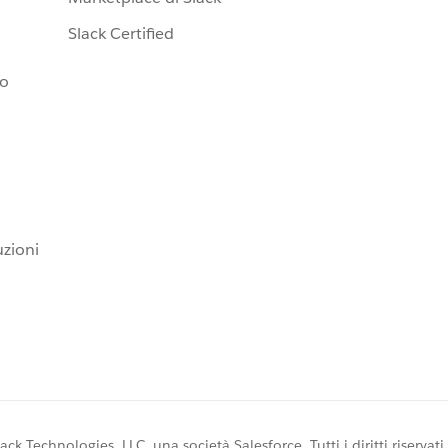
Slack Certified
io
uzioni
k Technologies, LLC, una società Salesforce. Tutti i diritti riservati.