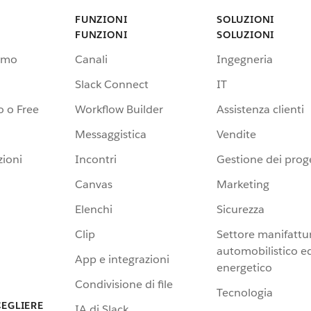
FUNZIONI
SOLUZIONI
FUNZIONI
SOLUZIONI
emo
Canali
Ingegneria
Slack Connect
IT
 o Free
Workflow Builder
Assistenza clienti
Messaggistica
Vendite
zioni
Incontri
Gestione dei proge
Canvas
Marketing
Elenchi
Sicurezza
Clip
Settore manifattur
automobilistico e
App e integrazioni
energetico
Condivisione di file
Tecnologia
CEGLIERE
IA di Slack