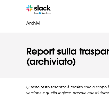
Navigazione
Pagine
aggiuntive
Archivi
degli
aspetti
legali
Report sulla traspa
(archiviato)
Questo testo tradotto è fornito solo a scopo 
versione e quella inglese, prevale quest’ultim