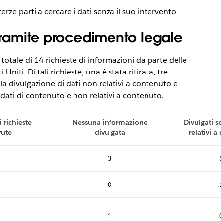
terze parti a cercare i dati senza il suo intervento
 tramite procedimento legale
otale di 14 richieste di informazioni da parte delle
 Uniti. Di tali richieste, una è stata ritirata, tre
a divulgazione di dati non relativi a contenuto e
ati di contenuto e non relativi a contenuto.
 richieste
Nessuna informazione
Divulgati s
vute
divulgata
relativi 
8
3
1
0
5
1