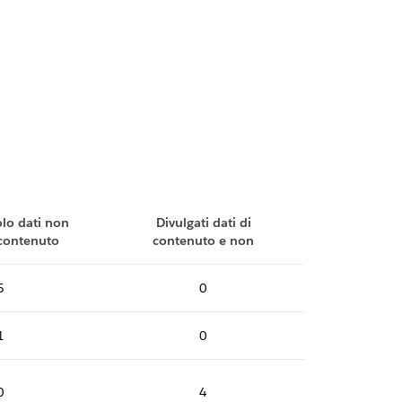
olo dati non
Divulgati dati di
a contenuto
contenuto e non
5
0
1
0
0
4