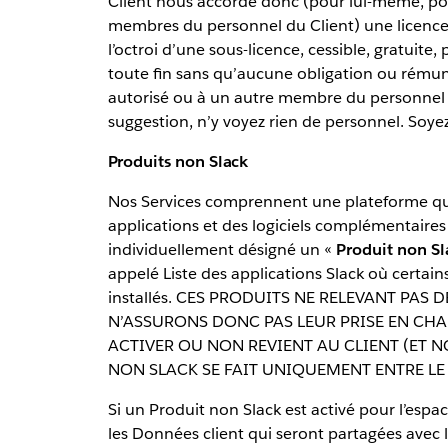
Client nous accorde donc (pour lui-même, pour
membres du personnel du Client) une licence r
l’octroi d’une sous-licence, cessible, gratuite
toute fin sans qu’aucune obligation ou rémuné
autorisé ou à un autre membre du personnel d
suggestion, n’y voyez rien de personnel. Soy
Produits non Slack
Nos Services comprennent une plateforme que
applications et des logiciels complémentaires à 
individuellement désigné un «
Produit non Sl
appelé Liste des applications Slack où certain
installés. CES PRODUITS NE RELEVANT PAS
N’ASSURONS DONC PAS LEUR PRISE EN CHAR
ACTIVER OU NON REVIENT AU CLIENT (ET 
NON SLACK SE FAIT UNIQUEMENT ENTRE LE 
Si un Produit non Slack est activé pour l’espace
les Données client qui seront partagées avec le