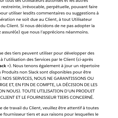
 tous ses Utilisateurs autorisés et les autres
estreinte, irrévocable, perpétuelle, pouvant faire
, pour utiliser lesdits commentaires ou suggestions à
ration ne soit due au Client, à tout Utilisateur
u Client. Si nous décidons de ne pas adopter la
ez assuré(e) que nous l’apprécions néanmoins.
 des tiers peuvent utiliser pour développer des
l’utilisation des Services par le Client (ci-après
ack
»). Nous tenons également à jour un répertoire
s Produits non Slack sont disponibles pour être
 DE NOS SERVICES, NOUS NE GARANTISSONS OU
GE ET, EN FIN DE COMPTE, LA DÉCISION DE LES
NON NOUS). TOUTE UTILISATION D’UN PRODUIT
CLIENT ET LE FOURNISSEUR TIERS CONCERNÉ.
 de travail du Client, veuillez être attentif à toutes
 fournisseur tiers et aux raisons pour lesquelles le