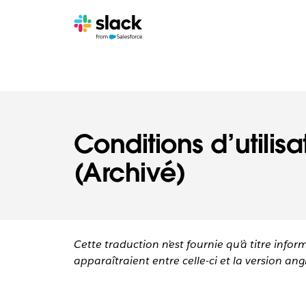
Navigation
légale
Pages
supplémentaires
Conditions d’utilisa
(Archivé)
Cette traduction n’est fournie qu’à titre infor
apparaîtraient entre celle-ci et la version angl