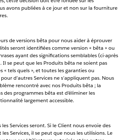
es, cette décision doit être fondée sur les
us avons publiées à ce jour et non sur la fourniture
res.
urs de versions bêta pour nous aider à éprouver
lités seront identifiées comme version « bêta » ou
hrases ayant des significations semblables (ci-après
. Il se peut que les Produits bêta ne soient pas
 « tels quels », et toutes les garanties ou
our d’autres Services ne s’appliquent pas. Nous
roblème rencontré avec nos Produits bêta ; la
ns des programmes bêta est d’éliminer les
ionnalité largement accessible.
 les Services seront. Si le Client nous envoie des
 Services, il se peut que nous les utilisions. Le