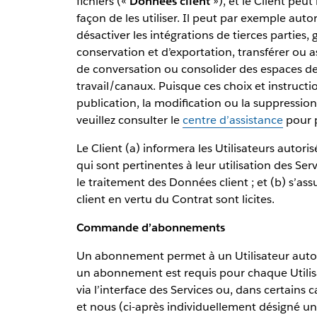
fichiers («
Données client
»), et le Client peut
façon de les utiliser. Il peut par exemple autor
désactiver les intégrations de tierces parties,
conservation et d’exportation, transférer ou a
de conversation ou consolider des espaces de
travail/canaux. Puisque ces choix et instruction
publication, la modification ou la suppressio
veuillez consulter le
centre d’assistance
pour p
Le Client (a) informera les Utilisateurs autoris
qui sont pertinentes à leur utilisation des Ser
le traitement des Données client ; et (b) s’as
client en vertu du Contrat sont licites.
Commande d’abonnements
Un abonnement permet à un Utilisateur autoris
un abonnement est requis pour chaque Utili
via l’interface des Services ou, dans certains
et nous (ci-après individuellement désigné u