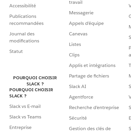
travail
Accessibilité
Messagerie
Publications
G
recommandées
Appels d’équipe
Journal des
Canevas
S
modifications
Listes
P
Statut
Clips
a
Applis et intégrations
Partage de fichiers
POURQUOI CHOISIR
SLACK ?
Slack AI
S
POURQUOI CHOISIR
SLACK ?
Agentforce
V
Slack vs E-mail
Recherche d’entreprise
S
Slack vs Teams
Sécurité
Entreprise
Gestion des clés de
S