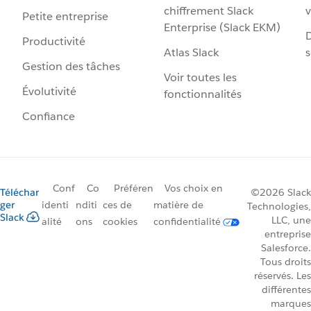
chiffrement Slack
v
Petite entreprise
Enterprise (Slack EKM)
D
Productivité
Atlas Slack
s
Gestion des tâches
Voir toutes les
Évolutivité
fonctionnalités
Confiance
Conf
Co
Préféren
Vos choix en
Téléchar
©2026 Slack
ger
identi
nditi
ces de
matière de
Technologies,
Slack
LLC, une
alité
ons
cookies
confidentialité
entreprise
Salesforce.
Tous droits
réservés. Les
différentes
marques